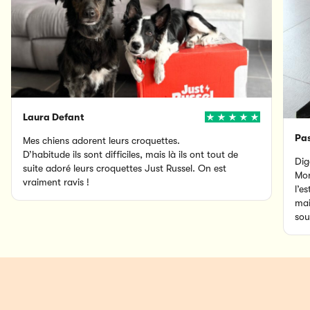
Laura Defant
Pas
Mes chiens adorent leurs croquettes.
D’habitude ils sont difficiles, mais là ils ont tout de
Dig
suite adoré leurs croquettes Just Russel. On est
Mon
vraiment ravis !
l’e
mai
sou