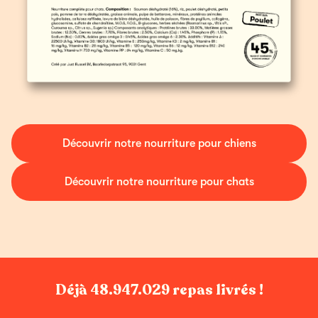
Découvrir notre nourriture pour chiens
Découvrir notre nourriture pour chats
Déjà
48.947.029
repas livrés !