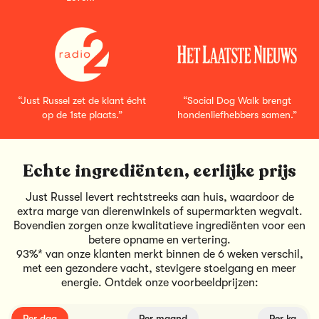
“Just Russel zet de klant écht
“Social Dog Walk brengt
op de 1ste plaats.”
hondenliefhebbers samen.”
Echte ingrediënten, eerlijke prijs
Just Russel levert rechtstreeks aan huis, waardoor de
extra marge van dierenwinkels of supermarkten wegvalt.
Bovendien zorgen onze kwalitatieve ingrediënten voor een
betere opname en vertering.
93%* van onze klanten merkt binnen de 6 weken verschil,
met een gezondere vacht, stevigere stoelgang en meer
energie. Ontdek onze voorbeeldprijzen:
Per dag
Per maand
Per kg