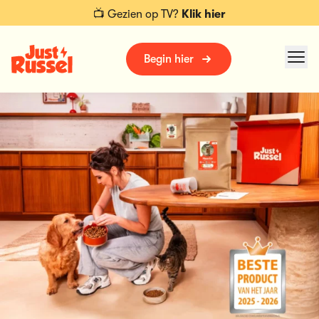
📺 Gezien op TV?
Klik hier
Begin hier