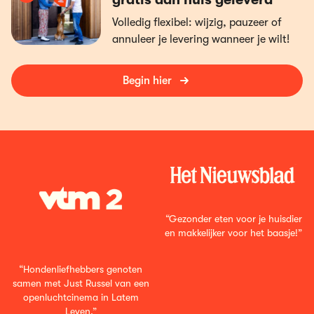
Volledig flexibel: wijzig, pauzeer of
annuleer je levering wanneer je wilt!
Begin hier
“Gezonder eten voor je huisdier
en makkelijker voor het baasje!”
“Hondenliefhebbers genoten
samen met Just Russel van een
openluchtcinema in Latem
Leven.”