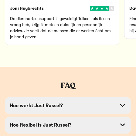
Joni Huybrechts
Dav
De dierenartsensupport is geweldig! Telkens als ik een
Ein
vraag heb, krijg ik meteen duidelijk en persoonlijk
res
advies. Je voelt dat de mensen die er werken écht om
hij 
je hond geven.
FAQ
Hoe werkt Just Russel?
Hoe flexibel is Just Russel?
Bij Just Russel geniet je van een
uiterst flexibel
abonnement
. Je kunt de leveringen pauzeren of