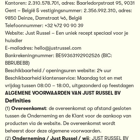
Kantoren:
2.310.578.701
, adres: Baarledorpstraat 95, 9031
Gent – België & vestigingsnummer:
2.356.992.310
, adres:
9850 Deinze, Damstraat 46, België
Telefoonnummer: +32 472 90 90 39
Website:
Just Russel – Een uniek recept speciaal voor je
huisdier
E-mailadres:
hello@justrussel.com
Bankrekeningnummer: BE59363192902526 (BIC:
BBRUBEBB)
Beschikbaarheid / openingsuren website: 24 uur
Beschikbaarheid klantenservice: Maandag tot en met
vrijdag tussen 08:00 – 18:00, uitgezonderd op feestdagen
ALGEMENE VOORWAARDEN VAN JUST RUSSEL BV
Definities
(1)
Overeenkomst
: de overeenkomst op afstand gesloten
tussen de Onderneming en de Klant voor de aankoop van
producten via de website. De overeenkomst wordt
beheerst door deze algemene voorwaarden.
(2)
Onderneming / Just Russel / wij
: JUST RUSSEL BV