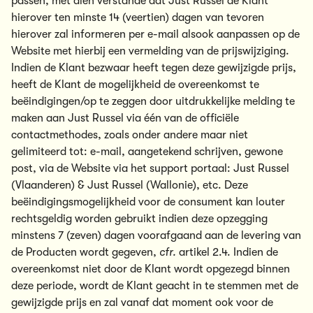
passen, met dien verstande dat Just Russel de Klant
hierover ten minste 14 (veertien) dagen van tevoren
hierover zal informeren per e-mail alsook aanpassen op de
Website met hierbij een vermelding van de prijswijziging.
Indien de Klant bezwaar heeft tegen deze gewijzigde prijs,
heeft de Klant de mogelijkheid de overeenkomst te
beëindigingen/op te zeggen door uitdrukkelijke melding te
maken aan Just Russel via één van de officiële
contactmethodes, zoals onder andere maar niet
gelimiteerd tot: e-mail, aangetekend schrijven, gewone
post, via de Website via het support portaal:
Just Russel
(Vlaanderen)
&
Just Russel (Wallonie)
, etc. Deze
beëindigingsmogelijkheid voor de consument kan louter
rechtsgeldig worden gebruikt indien deze opzegging
minstens 7 (zeven) dagen voorafgaand aan de levering van
de Producten wordt gegeven,
cfr.
artikel 2.4. Indien de
overeenkomst niet door de Klant wordt opgezegd binnen
deze periode, wordt de Klant geacht in te stemmen met de
gewijzigde prijs en zal vanaf dat moment ook voor de