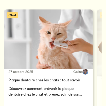
Chat
Ch
27 octobre 2025
Celine
12
Plaque dentaire chez les chats : tout savoir
Fa
Découvrez comment prévenir la plaque
dentaire chez le chat et prenez soin de son
Fa
sourire au quotidien grâce à nos conseils
un
pratiques et faciles à appliquer.