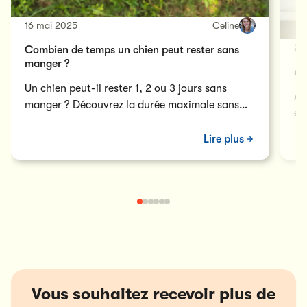
16 mai 2025
Celine
27
Combien de temps un chien peut rester sans
manger ?
Al
Un chien peut-il rester 1, 2 ou 3 jours sans
Ad
manger ? Découvrez la durée maximale sans
en
risque, selon son âge et son état de santé.
de
Lire plus
Vous souhaitez recevoir plus de