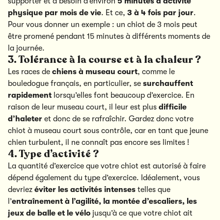
supporter et a besoin d’environ
5 minutes d’activité
physique par mois de vie
. Et ce,
3 à 4 fois par jour
.
Pour vous donner un exemple : un chiot de 3 mois peut
être promené pendant 15 minutes à différents moments de
la journée.
3. Tolérance à la course et à la chaleur ?
Les races de
chiens à museau court
, comme le
bouledogue français, en particulier, se
surchauffent
rapidement
lorsqu’elles font beaucoup d’exercice. En
raison de leur museau court, il leur est plus
difficile
d’haleter
et donc de se rafraîchir. Gardez donc votre
chiot à museau court sous contrôle, car en tant que jeune
chien turbulent, il ne connaît pas encore ses limites !
4. Type d’activité ?
La quantité d’exercice que votre chiot est autorisé à faire
dépend également du type d’exercice. Idéalement, vous
devriez
éviter les activités intenses
telles que
l’
entraînement à l’agilité, la montée d’escaliers, les
jeux de balle et le vélo
jusqu’à ce que votre chiot ait