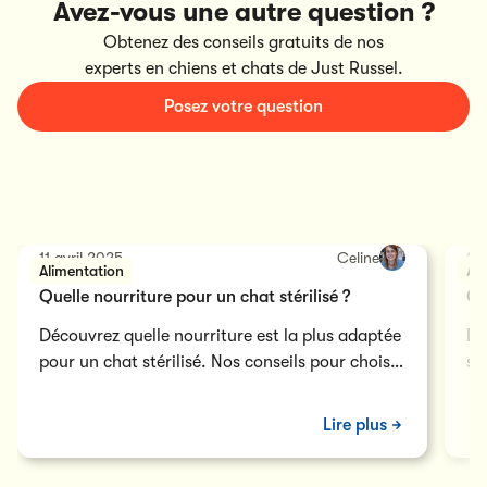
Avez-vous une autre question ?
Obtenez des conseils gratuits de nos
experts en chiens et chats de Just Russel.
Posez votre question
11 avril 2025
Celine
22
Alimentation
Al
Quelle nourriture pour un chat stérilisé ?
Ga
Découvrez quelle nourriture est la plus adaptée
Dé
pour un chat stérilisé. Nos conseils pour choisir
so
une alimentation équilibrée et prévenir les
el
problèmes de santé
Lire plus