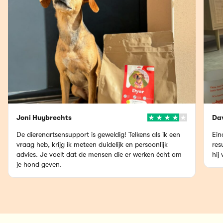
Joni Huybrechts
Dav
De dierenartsensupport is geweldig! Telkens als ik een
Ein
vraag heb, krijg ik meteen duidelijk en persoonlijk
res
advies. Je voelt dat de mensen die er werken écht om
hij 
je hond geven.