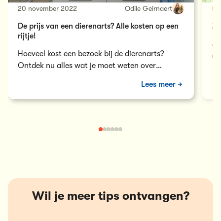
20 november 2022
Odile Geirnaert
06
De prijs van een dierenarts? Alle kosten op een
Zo
rijtje!
Je
Hoeveel kost een bezoek bij de dierenarts?
ee
Ontdek nu alles wat je moet weten over
al
(onverwachte) dierenartskosten!
vo
Lees meer
Le
ho
Wil je meer tips ontvangen?