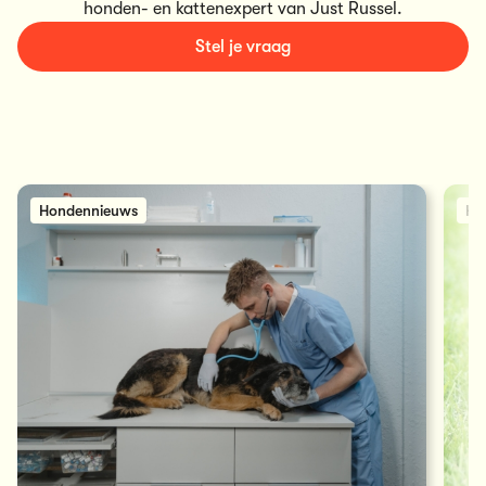
honden- en kattenexpert van Just Russel.
Stel je vraag
Hondennieuws
Ho