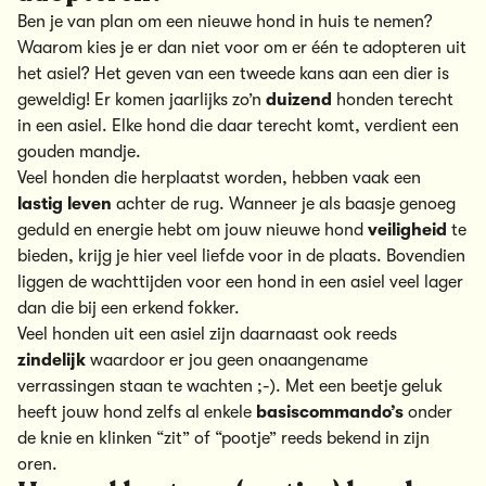
Ben je van plan om een nieuwe hond in huis te nemen?
Waarom kies je er dan niet voor om er één te adopteren uit
het asiel? Het geven van een tweede kans aan een dier is
geweldig! Er komen jaarlijks zo’n
duizend
honden terecht
in een asiel. Elke hond die daar terecht komt, verdient een
gouden mandje.
Veel honden die herplaatst worden, hebben vaak een
lastig leven
achter de rug. Wanneer je als baasje genoeg
geduld en energie hebt om jouw nieuwe hond
veiligheid
te
bieden, krijg je hier veel liefde voor in de plaats. Bovendien
liggen de wachttijden voor een hond in een asiel veel lager
dan die bij een erkend fokker.
Veel honden uit een asiel zijn daarnaast ook reeds
zindelijk
waardoor er jou geen onaangename
verrassingen staan te wachten ;-). Met een beetje geluk
heeft jouw hond zelfs al enkele
basiscommando’s
onder
de knie en klinken “zit” of “pootje” reeds bekend in zijn
oren.