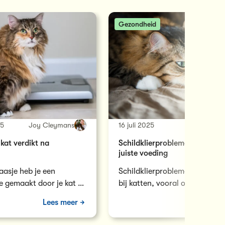
Gezondheid
25
Joy Cleymans
16 juli 2025
Joy Cl
kat verdikt na
Schildklierproblemen bij katte
juiste voeding
aasje heb je een
Schildklierproblemen komen v
e gemaakt door je kat te
bij katten, vooral op oudere le
en. Merk je nu dat je…
schildklier speelt een belangrij
Lees meer
Le
het reguleren van…