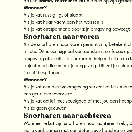
op een
kalme, zelfzekere kat
die zich op zijn gemak
Wanneer?
Als je kat rustig ligt of slaapt
Als je kat haar vacht aan het wassen is
Als je kat ontspannend door zijn omgeving beweegt
Snorharen naar voren
Als de snorharen naar voren gericht zijn, betekent di
in iets. Dit is een signaal van aandacht en focus op e
omgeving afspeelt. De snorharen helpen katten in d
objecten of dieren in zijn omgeving. Dit zul je ook o
‘prooi’ bespringen.
Wanneer?
Als je kat een nieuwe omgeving verkent of iets nieuws
een geur, een voorwerp,…
Als je kat actief met speelgoed of met jou aan het sp
Als ze gaan geeuwen
Snorharen naar achteren
Wanneer je kat zijn snorharen naar achteren trekt, 
zie je vaak samen met een defensieve houding en wij