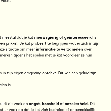
 voelt.
t meestal dat je kat
nieuwsgierig
of
geïnteresseerd
is
en prikkel. Je kat probeert te begrijpen wat er zich in zijn
eze situatie om meer
informatie
te
verzamelen
over
pmerken tijdens het spelen met je kat vooraleer ze hun
 in zijn eigen omgeving ontdekt. Dit kan een geluid zijn,
elen is
duidt dit vaak op
angst
,
boosheid
of
onzekerheid
. Dit
st er vaak op dat je kat zich bedreigd of ongemakkelijk