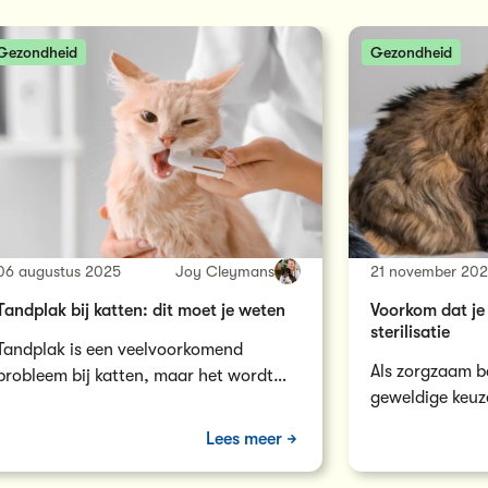
Gezondheid
Gezondheid
06 augustus 2025
Joy Cleymans
21 november 20
Tandplak bij katten: dit moet je weten
Voorkom dat je 
sterilisatie
Tandplak is een veelvoorkomend
Als zorgzaam b
probleem bij katten, maar het wordt
geweldige keuz
vaak over het hoofd gezien door
laten steriliser
baasjes. Wat veel mensen…
Lees meer