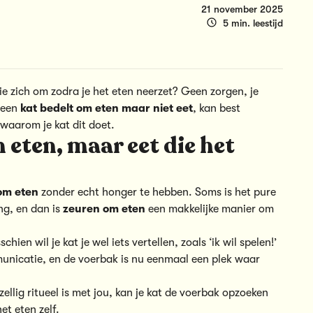
21 november 2025
5 min. leestijd
ie zich om zodra je het eten neerzet? Geen zorgen, je
j een
kat bedelt om eten maar niet eet
, kan best
 waarom je kat dit doet.
eten, maar eet die het
 om eten
zonder echt honger te hebben. Soms is het pure
ng, en dan is
zeuren om eten
een makkelijke manier om
ien wil je kat je wel iets vertellen, zoals ‘ik wil spelen!’
mmunicatie, en de voerbak is nu eenmaal een plek waar
llig ritueel is met jou, kan je kat de
voerbak
opzoeken
et eten zelf.