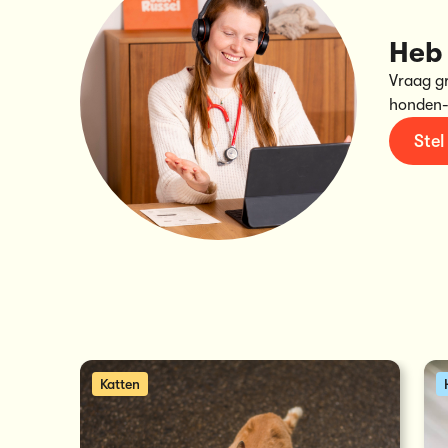
Heb 
Vraag g
honden-
Stel
Katten