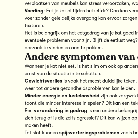
verplaatsen van meubels kan stress veroorzaken, waa
Voeding
: Eet je kat al tijden hetzelfde? Dan kan v
voer zonder geleidelijke overgang kan ervoor zorgen
texturen.
Het is belangrijk om het eetgedrag van je kat goed i
eventuele problemen voor zijn. Blijft de eetlust weg
oorzaak te vinden en aan te pakken.
Andere symptomen van ee
Wanneer je kat niet eet, is het slim om ook op ande
ernst van de situatie in te schatten:
Gewichtsverlies
is vaak het meest duidelijke teken. 
weer tot andere gezondheidsproblemen kan leiden.
Minder energie en lusteloosheid
zijn ook zorgwekke
toont die minder interesse in spelen? Dit kan een teken
Een
verandering in gedrag
is een andere belangrijk
zich terug of is die zelfs agressief? Dit kan wijzen 
maken heeft.
Tot slot kunnen
spijsverteringsproblemen
zoals br