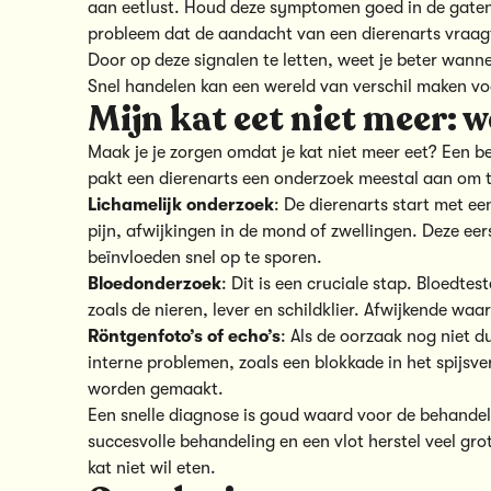
aan eetlust. Houd deze symptomen goed in de gaten
probleem dat de aandacht van een dierenarts vraag
Door op deze signalen te letten, weet je beter wannee
Snel handelen kan een wereld van verschil maken voo
Mijn kat eet niet meer: 
Maak je je zorgen omdat je kat niet meer eet? Een b
pakt een dierenarts een onderzoek meestal aan om te
Lichamelijk onderzoek
: De dierenarts start met e
pijn, afwijkingen in de mond of zwellingen. Deze eer
beïnvloeden snel op te sporen.
Bloedonderzoek
: Dit is een cruciale stap. Bloedte
zoals de nieren, lever en schildklier. Afwijkende waa
Röntgenfoto’s of echo’s
: Als de oorzaak nog niet d
interne problemen, zoals een blokkade in het spijsve
worden gemaakt.
Een snelle diagnose is goud waard voor de behandeling
succesvolle behandeling en een vlot herstel veel grot
kat niet wil eten.