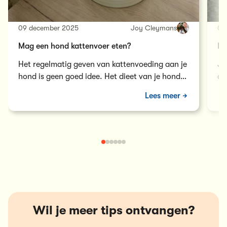
09 december 2025
Joy Cleymans
01
Mag een hond kattenvoer eten?
Mi
Het regelmatig geven van kattenvoeding aan je
Je
hond is geen goed idee. Het dieet van je hond
da
moet perfect in…
je
Lees meer
Wil je meer tips ontvangen?