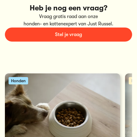
Heb je nog een vraag?
Vraag gratis raad aan onze
honden- en kattenexpert van Just Russel.
Stel je vraag
Honden
Ka