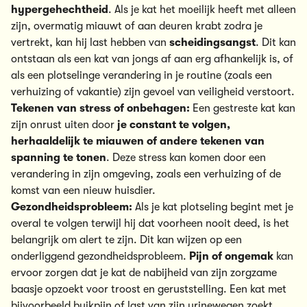
hypergehechtheid
. Als je kat het moeilijk heeft met alleen
zijn, overmatig miauwt of aan deuren krabt zodra je
vertrekt, kan hij last hebben van
scheidingsangst
. Dit kan
ontstaan als een kat van jongs af aan erg afhankelijk is, of
als een plotselinge verandering in je routine (zoals een
verhuizing of vakantie) zijn gevoel van veiligheid verstoort.
Tekenen van stress of onbehagen:
Een gestreste kat kan
zijn onrust uiten door
je constant te volgen,
herhaaldelijk te miauwen of andere tekenen van
spanning te tonen
. Deze stress kan komen door een
verandering in zijn omgeving, zoals een verhuizing of de
komst van een nieuw huisdier.
Gezondheidsprobleem:
Als je kat plotseling begint met je
overal te volgen terwijl hij dat voorheen nooit deed, is het
belangrijk om alert te zijn. Dit kan wijzen op een
onderliggend gezondheidsprobleem.
Pijn of ongemak
kan
ervoor zorgen dat je kat de nabijheid van zijn zorgzame
baasje opzoekt voor troost en geruststelling. Een kat met
bijvoorbeeld buikpijn of last van zijn
urinewegen
zoekt