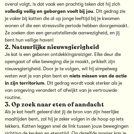
overal volgt, is dat vaak een prachtig teken dat hij zich
volledig veilig en geborgen voelt bij jou
. Dit gedrag zie
je vaker bij katten die al op jonge leeftijd bij je kwamen
wonen of die
een stressvolle periode hebben doorgemaakt
.
Ze zoeken dan een geruststellende aanwezigheid, en jij
bent hun veilige haven!
2. Natuurlijke nieuwsgierigheid
Je kat is een
geboren ontdekkingsreiziger
. Elke deur die
opengaat of elke beweging die je maakt, prikkelt zijn
nieuwsgierigheid. Door je te volgen, wil hij simpelweg
weten wat je van plan bent en
niets missen van de actie
in zijn territorium
. Dit gedrag wordt vaak sterker als je
van omgeving verandert of afwijkt van je vertrouwde
routine
.
3. Op zoek naar eten of aandacht
Als je kat heeft geleerd dat jij
de bron van zijn heerlijke
maaltijden bent
, zal hij je zeker volgen in de hoop op iets
lekkers. Katten leggen snel de link tussen jouw bewegingen
richting de keuken en etenstijd. Op dezelfde manier kan je