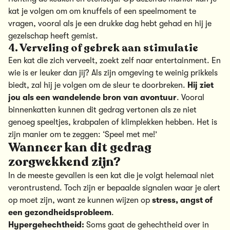
kat je volgen om
om knuffels of een speelmoment te
vragen
, vooral als je een drukke dag hebt gehad en hij je
gezelschap heeft gemist.
4. Verveling of gebrek aan stimulatie
Een kat die zich verveelt, zoekt zelf naar entertainment. En
wie is er leuker dan jij? Als zijn omgeving te weinig prikkels
biedt, zal hij je volgen om
de sleur te doorbreken
.
Hij ziet
jou als een wandelende bron van avontuur
. Vooral
binnenkatten kunnen dit gedrag vertonen als ze niet
genoeg speeltjes, krabpalen of klimplekken hebben. Het is
zijn manier om te zeggen: ‘Speel met me!’
Wanneer kan dit gedrag
zorgwekkend zijn?
In de meeste gevallen is een kat die je volgt helemaal niet
verontrustend. Toch zijn er bepaalde signalen waar je alert
op moet zijn, want ze kunnen wijzen op
stress, angst of
een gezondheidsprobleem
.
Hypergehechtheid:
Soms gaat de gehechtheid over in