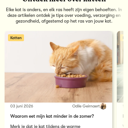
balans houdt en zijn vacht ondersteunt, draagt bij
Elke kat is anders, en elk ras heeft zijn eigen behoeften. In
aan een lang en gezond leven. Op latere leeftijd stem
deze artikelen ontdek je tips over voeding, verzorging en
je zijn menu af met
de beste voeding voor oudere
gezondheid, afgestemd op het ras van jouw kat.
katten
.
Katten
Ka
03 juni 2026
Odile Geirnaert
16
Waarom eet mijn kat minder in de zomer?
Ho
Merk je dat je kat tijdens de warme
We