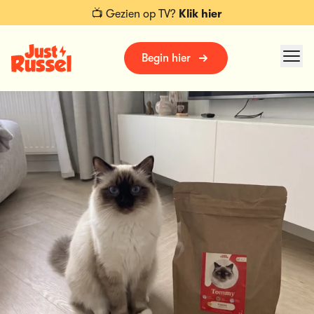
📺 Gezien op TV?
Klik hier
Begin hier