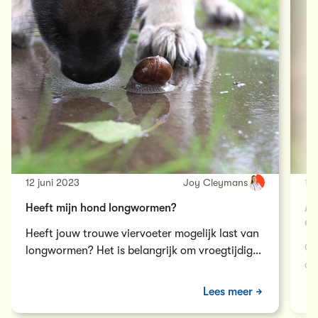
12 juni 2023
Joy Cleymans
19
Heeft mijn hond longwormen?
Al
ee
Heeft jouw trouwe viervoeter mogelijk last van
On
longwormen? Het is belangrijk om vroegtijdig
de
de symptomen op te merken en een…
be
Lees meer
Kl