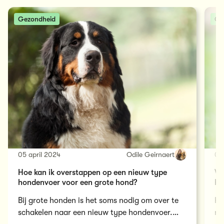
Gezondheid
Ge
05 april 2024
Odile Geirnaert
07
Hoe kan ik overstappen op een nieuw type
Wa
hondenvoer voor een grote hond?
ho
Bij grote honden is het soms nodig om over te
He
schakelen naar een nieuw type hondenvoer.
ro