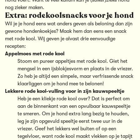
hond voert. Want te veel kalium kan je (suiker)zieke hond
nog zieker maken.
Extra: rodekoolsnacks voor je hond
Wil je je hond eens wat anders geven als beloning dan zijn
gewone hondenkoekjes? Maak hem dan eens een snack
met rode kool. Wij geven je alvast drie eenvoudige
recepten:
Appelmoes met rode kool
Stoom en pureer appeltjes met rode kool. Giet het
mengsel in een ijsblokjesvorm en plaats in de vriezer.
Zo heb je altijd een simpele, maar verfrissende snack
klaarliggen om je hond mee te belonen!
Lekkere rode kool-vulling voor in zijn kauwspeeltje
Heb je een kliekje rode kool over? Dat is perfect om
aan de binnenkant van een opvulbaar kauwspeeltje
te smeren. Om je hond extra lang bezig te houden,
leg je zijn opgevuld speeltje eerst twee uur in de
vriezer. Geef het lekkers wel buiten of op een
tegelvloer, want rode kool maakt vlekken op je tapijt