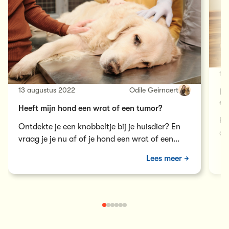
13
13 augustus 2022
Odile Geirnaert
De
en
Heeft mijn hond een wrat of een tumor?
He
Ontdekte je een knobbeltje bij je huisdier? En
di
vraag je je nu af of je hond een wrat of een
va
tumor heeft? Ontdek hier de verschillen!
Lees meer