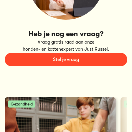
Heb je nog een vraag?
Vraag gratis raad aan onze
honden- en kattenexpert van Just Russel.
Stel je vraag
Gezondheid
Ge