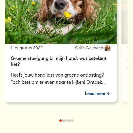
11 augustus 2022
Odile Geirnaert
05
Groene stoelgang bij mijn hond: wat betekent
Al
het?
Vr
Heeft jouw hond last van groene ontlasting?
he
Toch best om er even naar te kijken! Ontdek
on
hier wanneer groene stoelgang problematisch
Lees meer
is.