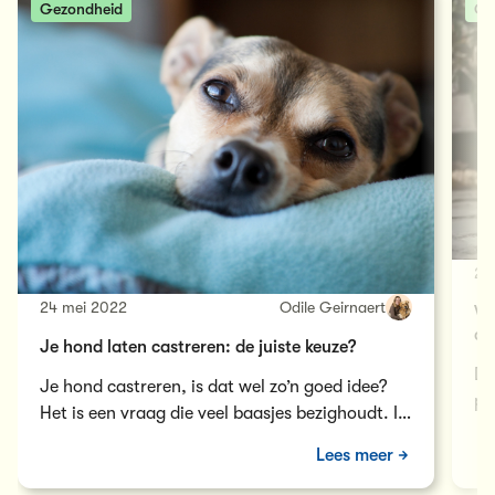
Gezondheid
Ge
21
24 mei 2022
Odile Geirnaert
Wa
do
Je hond laten castreren: de juiste keuze?
Da
Je hond castreren, is dat wel zo’n goed idee?
pr
Het is een vraag die veel baasjes bezighoudt. In
Ho
deze blog geven we je de voor- en nadelen van
Lees meer
een castratie. Snel daarheen!