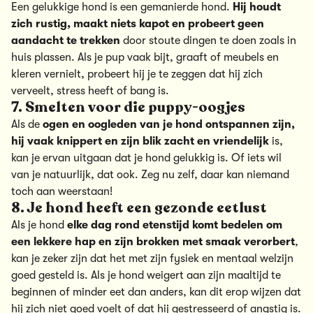
Een gelukkige hond is een gemanierde hond.
Hij houdt
zich rustig, maakt niets kapot en probeert geen
aandacht te trekken
door stoute dingen te doen zoals in
huis plassen. Als je pup vaak bijt, graaft of meubels en
kleren vernielt, probeert hij je te zeggen dat hij zich
verveelt, stress heeft of bang is.
7. Smelten voor die puppy-oogjes
Als de
ogen en oogleden van je hond ontspannen zijn,
hij vaak knippert en zijn blik zacht en vriendelijk
is,
kan je ervan uitgaan dat je hond gelukkig is. Of iets wil
van je natuurlijk, dat ook. Zeg nu zelf, daar kan niemand
toch aan weerstaan!
8. Je hond heeft een gezonde eetlust
Als je hond
elke dag rond etenstijd komt bedelen om
een lekkere hap en zijn brokken met smaak verorbert
,
kan je zeker zijn dat het met zijn fysiek en mentaal welzijn
goed gesteld is. Als je hond weigert aan zijn maaltijd te
beginnen of minder eet dan anders, kan dit erop wijzen dat
hij zich niet goed voelt of dat hij gestresseerd of angstig is.