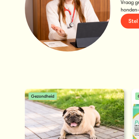
Vraag g
honden-
Stel
Gezondheid