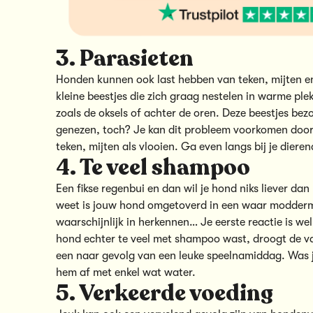
3. Parasieten
Honden kunnen ook last hebben van teken, mijten en vl
kleine beestjes die zich graag nestelen in warme ple
zoals de oksels of achter de oren. Deze beestjes be
genezen, toch? Je kan dit probleem voorkomen door
teken, mijten als vlooien. Ga even langs bij je diere
4. Te veel shampoo
Een fikse regenbui en dan wil je hond niks liever da
weet is jouw hond omgetoverd in een waar moddermon
waarschijnlijk in herkennen… Je eerste reactie is w
hond echter te veel met shampoo wast, droogt de va
een naar gevolg van een leuke speelnamiddag. Was 
hem af met enkel wat water.
5. Verkeerde voeding