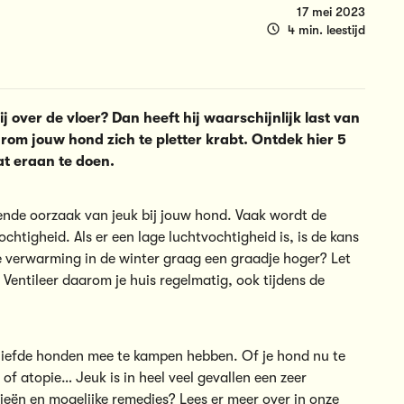
17 mei 2023
4 min. leestijd
ij over de vloer? Dan heeft hij waarschijnlijk last van
arom jouw hond zich te pletter krabt. Ontdek hier 5
t eraan te doen.
ende oorzaak van jeuk bij jouw hond. Vaak wordt de
htigheid. Als er een lage luchtvochtigheid is, is de kans
 de verwarming in de winter graag een graadje hoger? Let
 Ventileer daarom je huis regelmatig, ook tijdens de
eliefde honden mee te kampen hebben. Of je hond nu te
of atopie… Jeuk is in heel veel gevallen een zeer
gieën en mogelijke remedies?
Lees er meer over in onze