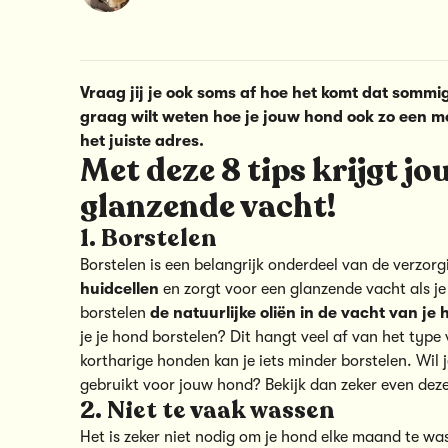
Vraag jij je ook soms af hoe het komt dat somm
graag wilt weten hoe je jouw hond ook zo een m
het juiste adres.
Met deze 8 tips krijgt j
glanzende vacht!
1. Borstelen
Borstelen is een belangrijk onderdeel van de verzor
huidcellen
en zorgt voor een glanzende vacht als je
borstelen
de natuurlijke oliën in de vacht van je
je je hond borstelen? Dit hangt veel af van het type
kortharige honden kan je iets minder borstelen. Wil 
gebruikt voor jouw hond? Bekijk dan zeker even dez
2. Niet te vaak wassen
Het is zeker niet nodig om je hond elke maand te wa