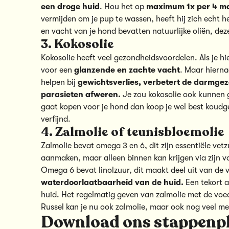
een droge huid
. Hou het op
maximum 1x per 4 m
vermijden om je pup te wassen, heeft hij zich echt h
en vacht van je hond bevatten natuurlijke oliën, de
3. Kokosolie
Kokosolie heeft veel gezondheidsvoordelen. Als je hi
voor een
glanzende en zachte vacht
. Maar hierna
helpen bij
gewichtsverlies, verbetert de darmge
parasieten afweren.
Je zou kokosolie ook kunnen g
gaat kopen voor je hond dan koop je wel best koudge
verfijnd.
4. Zalmolie of teunisbloemolie
Zalmolie bevat omega 3 en 6, dit zijn essentiële vetz
aanmaken, maar alleen binnen kan krijgen via zijn v
Omega 6 bevat linolzuur, dit maakt deel uit van de 
waterdoorlaatbaarheid van de huid.
Een tekort a
huid. Het regelmatig geven van zalmolie met de voe
Russel kan je nu ook zalmolie, maar ook nog veel m
Download ons stappenpl