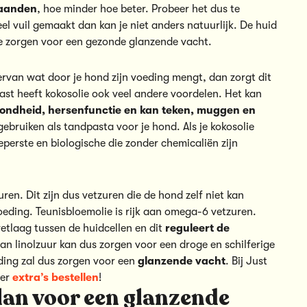
aanden
, hoe minder hoe beter. Probeer het dus te
eel vuil gemaakt dan kan je niet anders natuurlijk. De huid
ze zorgen voor een gezonde glanzende vacht.
ervan wat door je hond zijn voeding mengt, dan zorgt dit
ast heeft kokosolie ook veel andere voordelen. Het kan
zondheid, hersenfunctie en kan teken, muggen en
ebruiken als tandpasta voor je hond. Als je kokosolie
perste en biologische die zonder chemicaliën zijn
uren. Dit zijn dus vetzuren die de hond zelf niet kan
oeding. Teunisbloemolie is rijk aan omega-6 vetzuren.
vetlaag tussen de huidcellen en dit
reguleert de
an linolzuur kan dus zorgen voor een droge en schilferige
ding zal dus zorgen voor een
glanzende vacht
. Bij Just
eer
extra’s bestellen
!
an voor een glanzende