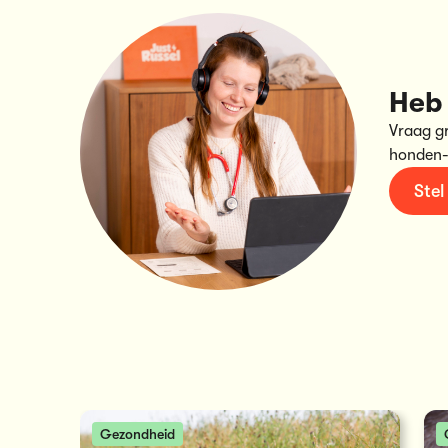
Heb 
Vraag g
honden-
Stel
Gezondheid