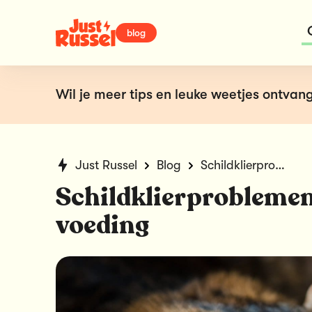
blog
Wil je meer tips en leuke weetjes ontvang
Just Russel
Blog
Schildklierproblemen bij katten: de juiste voeding
Schildklierproblemen 
voeding