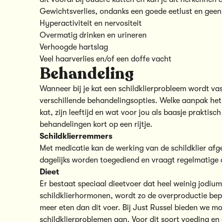
Gewichtsverlies, ondanks een goede eetlust en gee
Hyperactiviteit en nervositeit
Overmatig drinken en urineren
Verhoogde hartslag
Veel haarverlies en/of een doffe vacht
Behandeling
Wanneer bij je kat een schildklierprobleem wordt vas
verschillende behandelingsopties. Welke aanpak het
kat, zijn leeftijd en wat voor jou als baasje prakti
behandelingen kort op een rijtje.
Schildklierremmers
Met medicatie kan de werking van de schildklier a
dagelijks worden toegediend en vraagt regelmatige 
Dieet
Er bestaat speciaal dieetvoer dat heel weinig jodi
schildklierhormonen, wordt zo de overproductie bepe
meer eten dan dit voer. Bij Just Russel bieden we m
schildklierproblemen aan. Voor dit soort voeding en a