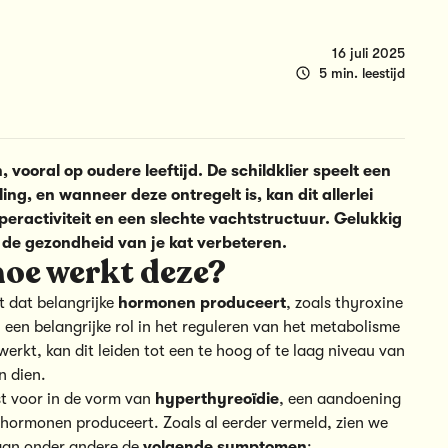
16 juli 2025
5 min. leestijd
 vooral op oudere leeftijd. De schildklier speelt een
ing, en wanneer deze ontregelt is, kan dit allerlei
peractiviteit en een slechte vachtstructuur. Gelukkig
 de gezondheid van je kat verbeteren.
 hoe werkt deze?
at dat belangrijke
hormonen produceert
, zoals thyroxine
 een belangrijke rol in het reguleren van het metabolisme
werkt, kan dit leiden tot een te hoog of te laag niveau van
n dien.
st voor in de vorm van
hyperthyreoïdie
, een aandoening
 hormonen produceert. Zoals al eerder vermeld, zien we
n aan onder andere de
volgende symptomen
: