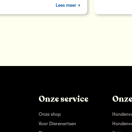
Lees meer
Onze service
Onze
Onze shop
Hondenvo
Voor Dierenartsen
Hondenvo