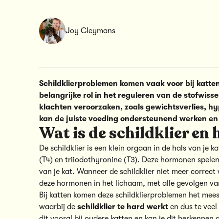
Joy Cleymans
Schildklierproblemen komen vaak voor bij katten,
belangrijke rol in het reguleren van de stofwissel
klachten veroorzaken, zoals gewichtsverlies, hy
kan de juiste voeding ondersteunend werken en
Wat is de schildklier en
De schildklier is een klein orgaan in de hals van je k
(T4) en triiodothyronine (T3). Deze hormonen spelen
van je kat. Wanneer de schildklier niet meer correct 
deze hormonen in het lichaam, met alle gevolgen va
Bij katten komen deze schildklierproblemen het mee
waarbij de
schildklier te hard werkt
en dus te veel
dit vooral bij oudere katten en kan je dit herkenne