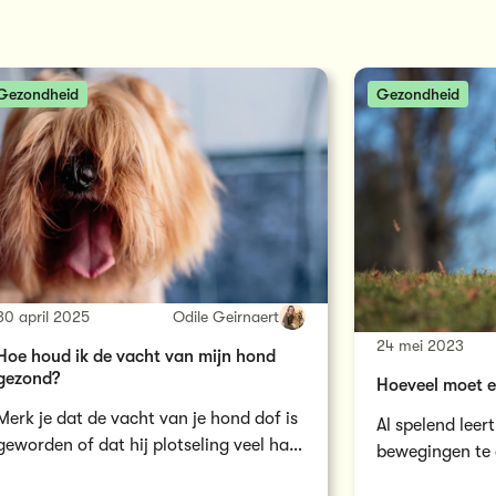
Gezondheid
Gezondheid
30 april 2025
Odile Geirnaert
24 mei 2023
Hoe houd ik de vacht van mijn hond
gezond?
Hoeveel moet 
Merk je dat de vacht van je hond dof is
Al spelend leert
geworden of dat hij plotseling veel haar
bewegingen te 
verliest? Geen paniek!…
Zo wordt hij w