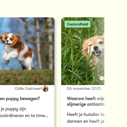
Gezondheid
Odile Geirnaert
06 november 2025
Cyriel Va
een puppy bewegen?
Waarom heeft mijn hond gele
slijmerige ontlasting?
 je puppy zijn
Heeft je huisdier last van ro
coördineren en te timen.
darmen en heeft je hond gele,
endbaar en gaat hij als…