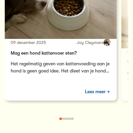
09 december 2025
Joy Cleymans
05
Mag een hond kattenvoer eten?
Wa
Het regelmatig geven van kattenvoeding aan je
hond is geen goed idee. Het dieet van je hond
He
moet perfect in…
‘m
ve
Lees meer
is