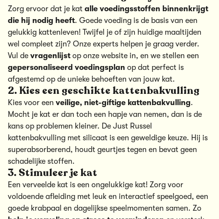
Zorg ervoor dat je kat
alle voedingsstoffen binnenkrijgt
die hij nodig heeft
. Goede voeding is de basis van een
gelukkig kattenleven! Twijfel je of zijn huidige maaltijden
wel compleet zijn?
Onze experts helpen je graag verder
.
Vul de
vragenlijst
op onze website in, en we stellen een
gepersonaliseerd voedingsplan
op dat perfect is
afgestemd op de unieke behoeften van jouw kat.
2. Kies een geschikte kattenbakvulling
Kies voor een
veilige, niet-giftige kattenbakvulling
.
Mocht je kat er dan toch een hapje van nemen, dan is de
kans op problemen kleiner. De
Just Russel
kattenbakvulling met silicaat
is een geweldige keuze. Hij is
superabsorberend, houdt geurtjes tegen en
bevat geen
schadelijke stoffen
.
3. Stimuleer je kat
Een verveelde kat is een ongelukkige kat! Zorg voor
voldoende afleiding met
leuk en interactief speelgoed
, een
goede krabpaal en dagelijkse speelmomenten samen. Zo