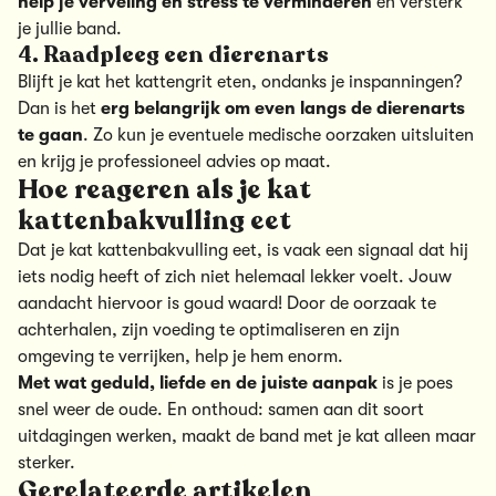
help je verveling en stress te verminderen
en versterk
je jullie band.
4. Raadpleeg een dierenarts
Blijft je kat het kattengrit eten, ondanks je inspanningen?
Dan is het
erg belangrijk om even langs de dierenarts
te gaan
. Zo kun je eventuele
medische oorzaken
uitsluiten
en krijg je professioneel advies op maat.
Hoe reageren als je kat
kattenbakvulling eet
Dat je kat kattenbakvulling eet, is vaak een signaal dat hij
iets nodig heeft of zich niet helemaal lekker voelt. Jouw
aandacht hiervoor is goud waard! Door de oorzaak te
achterhalen, zijn voeding te optimaliseren en zijn
omgeving te verrijken, help je hem enorm.
Met wat geduld, liefde en de juiste aanpak
is je poes
snel weer de oude. En onthoud: samen aan dit soort
uitdagingen werken, maakt de band met je kat alleen maar
sterker.
Gerelateerde artikelen