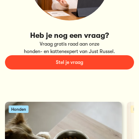
Heb je nog een vraag?
Vraag gratis raad aan onze
honden- en kattenexpert van Just Russel.
Stel je vraag
Honden
Ka