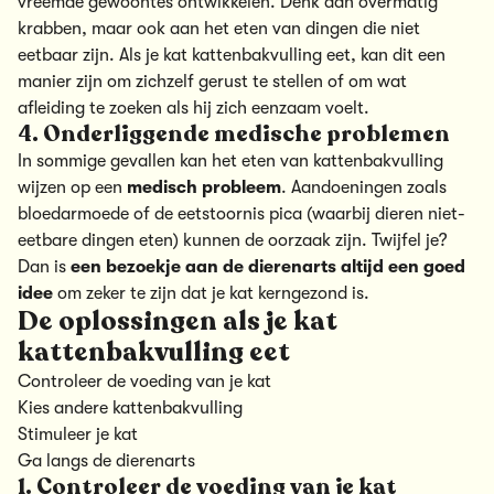
vreemde gewoontes ontwikkelen. Denk aan
overmatig
krabben
, maar ook aan het eten van dingen die niet
eetbaar zijn. Als je
kat kattenbakvulling eet
, kan dit een
manier zijn om zichzelf gerust te stellen of om wat
afleiding te zoeken als hij zich eenzaam voelt.
4. Onderliggende medische problemen
In sommige gevallen kan het eten van kattenbakvulling
wijzen op een
medisch probleem
. Aandoeningen zoals
bloedarmoede of de eetstoornis pica (waarbij dieren niet-
eetbare dingen eten) kunnen de oorzaak zijn. Twijfel je?
Dan is
een bezoekje aan de dierenarts altijd een goed
idee
om zeker te zijn dat je kat kerngezond is.
De oplossingen als je kat
kattenbakvulling eet
Controleer de voeding van je kat
Kies andere kattenbakvulling
Stimuleer je kat
Ga langs de dierenarts
1. Controleer de voeding van je kat