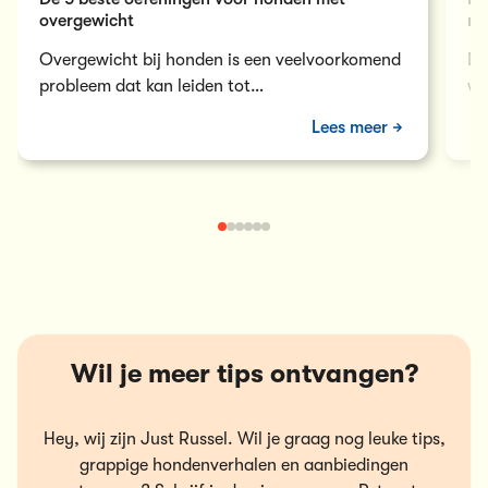
overgewicht
mo
Overgewicht bij honden is een veelvoorkomend
De
probleem dat kan leiden tot
wo
gezondheidsproblemen en een verminderde
ui
Lees meer
levenskwaliteit. Gelukkig zijn hier
verschillende…
Wil je meer tips ontvangen?
Hey, wij zijn Just Russel. Wil je graag nog leuke tips,
grappige hondenverhalen en aanbiedingen