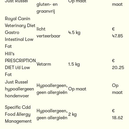
Just Russel
Op maat
gluten- en
maat
graanvrij
Royal Canin
Veterinary Diet
licht
€
Gastro
4.5 kg
verteerbaar
47.85
Intestinal Low
Fat
Hill’s
PRESCRIPTION
€
Vetarm
1.5 kg
DIET i/d Low
20.25
Fat
Just Russel
Hypoallergeen,
Op
hypoallergeen
Op maat
geen allergieën
maat
hondenvoer
Specific Cdd
Hypoallergeen,
€
Food Allergy
2 kg
geen allergieën
18.62
Management