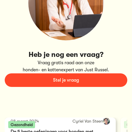
Heb je nog een vraag?
Vraag gratis raad aan onze
honden- en kattenexpert van Just Russel.
Stel je vraag
08 maart 2024
Cyriel Van Steen
03
Gezondheid
Ge
De 5 beste oefeningen voor honden met
He