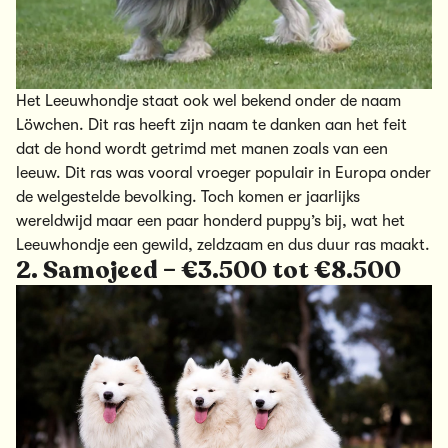
Het Leeuwhondje staat ook wel bekend onder de naam
Löwchen
. Dit ras heeft zijn naam te danken aan het feit
dat de hond wordt getrimd met manen zoals van een
leeuw. Dit ras was vooral vroeger populair in Europa onder
de welgestelde bevolking. Toch komen er jaarlijks
wereldwijd maar een paar honderd puppy’s bij, wat het
Leeuwhondje een gewild, zeldzaam en dus duur ras maakt.
2. Samojeed – €3.500 tot €8.500