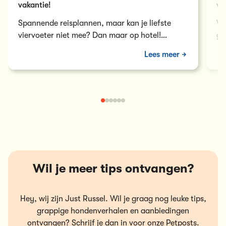
vakantie!
vo
Spannende reisplannen, maar kan je liefste
Wa
viervoeter niet mee? Dan maar op hotel!
ge
Ontdek hier de gemiddelde prijs voor een
sn
Lees meer
hondenhotel in Vlaanderen.
ho
Wil je meer tips ontvangen?
Hey, wij zijn Just Russel. Wil je graag nog leuke tips,
grappige hondenverhalen en aanbiedingen
ontvangen? Schrijf je dan in voor onze Petposts.