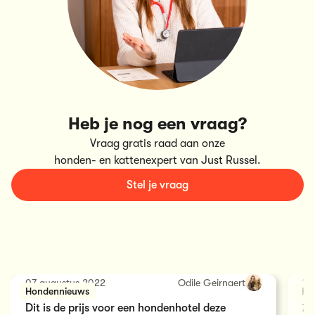
Heb je nog een vraag?
Vraag gratis raad aan onze
honden- en kattenexpert van Just Russel.
Stel je vraag
07 augustus 2022
Odile Geirnaert
30
Hondennieuws
Ho
Dit is de prijs voor een hondenhotel deze
7 