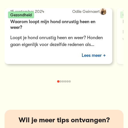
15 september 2024
Odile Geirnaert
26
Gezondheid
Ge
Waarom loopt mijn hond onrustig heen en
Ho
weer?
Ie
Loopt je hond onrustig heen en weer? Honden
wo
gaan eigenlijk voor dezelfde redenen als
Ge
mensen gaan ijsberen. Er zijn verschillende…
ge
Lees meer
Wil je meer tips ontvangen?