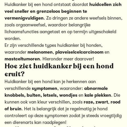
Huidkanker bij een hond ontstaat doordat
huidcellen zich
veel sneller en grenzeloos beginnen te
vermenigvuldigen
. Zo dringen ze andere weefsels binnen,
zoals orgaanweefsel, waardoor belangrijke
lichaamsfuncties aangetast en op termijn uitgeschakeld
worden.
Er zijn verschillende types huidkanker bij honden,
waaronder
melanomen
,
plaveiselcelcarcinoom
en
mastceltumoren
. Hieronder meer daarover!
Hoe ziet huidkanker bij een hond
eruit?
Huidkanker bij een hond kan je herkennen aan
verschillende
symptomen
, waaronder:
abnormale
knobbels, bulten, letsels, wondjes
en
kale plekken
. Die
kunnen ook van kleur verschillen,
zoals
roze,
zwart
,
rood
of
bruin
. Het is belangrijk dat je regelmatig je hond
controleert op deze symptomen zodat je steeds vroegtijdig
een dierenarts kan raadplegen!