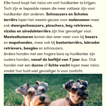
Elke hond
loopt het risico om ooit huidkanker te krijgen.
Toch zijn er bepaalde rassen die meer vatbaar zijn voor
huidkanker dan anderen.
Schnauzers en Schotse
terriërs
lopen het meeste gevaar voor
melanomen
maar
ook
d
wergschnauzers, pinsch
ers, bay retrievers,
vizslas en airedaleterriërs
zijn hier gevoeliger voor.
Mastceltumoren
komen dan weer meer voor bij
boxers
en
mopshonden
, maar ook bij
bostonterriërs, labrador
retrievers, beagles
en schnauzers.
Andere honden met een hogere kans op huidkanker zijn
oudere honden,
vanaf de leeftijd van
7 jaar
dus. Ook
honden met een
dunne
of
lichte vacht
lopen meer risico
omdat hun huid veel gevoeliger is voor zonlicht.