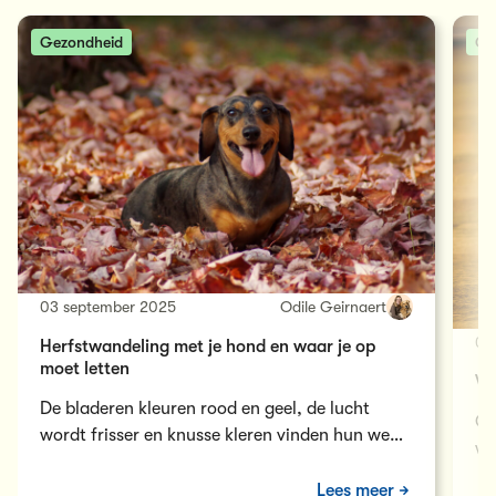
Gezondheid
Ge
03 september 2025
Odile Geirnaert
02
Herfstwandeling met je hond en waar je op
moet letten
We
De bladeren kleuren rood en geel, de lucht
On
wordt frisser en knusse kleren vinden hun weg
we
uit de kast. Herfst…
ho
Lees meer