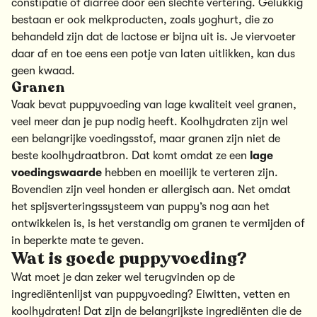
constipatie of diarree
door een slechte vertering
. Gelukkig
bestaan er ook melkproducten, zoals yoghurt, die zo
behandeld zijn dat de lactose er bijna uit is. Je viervoeter
daar af en toe eens een potje van laten uitlikken, kan dus
geen kwaad.
Granen
Vaak bevat puppyvoeding van
lage kwaliteit
veel granen,
veel meer dan je pup nodig heeft. Koolhydraten zijn wel
een belangrijke voedingsstof, maar granen zijn niet de
beste koolhydraatbron. Dat komt omdat ze een
lage
voedingswaarde
hebben en moeilijk te verteren zijn.
Bovendien zijn veel honden er allergisch aan. Net omdat
het spijsverteringssysteem van puppy’s nog aan het
ontwikkelen is, is het verstandig om granen te vermijden of
in beperkte mate te geven.
Wat is goede puppyvoeding?
Wat moet je dan zeker wel terugvinden op de
ingrediëntenlijst van puppyvoeding? Eiwitten, vetten en
koolhydraten! Dat zijn de
belangrijkste ingrediënten
die de