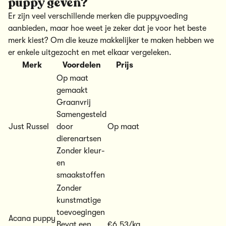
puppy geven?
Er zijn veel verschillende merken die puppyvoeding
aanbieden, maar hoe weet je zeker dat je voor het
beste
merk
kiest? Om die keuze makkelijker te maken hebben we
er enkele uitgezocht en met elkaar vergeleken.
Merk
Voordelen
Prijs
Op maat
gemaakt
Graanvrij
Samengesteld
Just Russel
door
Op maat
dierenartsen
Zonder kleur-
en
smaakstoffen
Zonder
kunstmatige
toevoegingen
Acana puppy
Bevat een
€6,53/kg