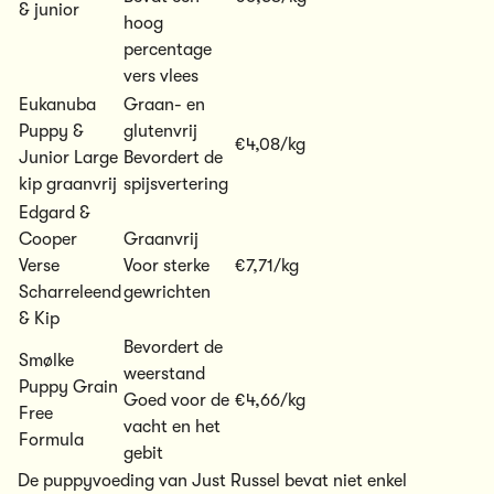
& junior
hoog
percentage
vers vlees
Eukanuba
Graan- en
Puppy &
glutenvrij
€4,08/kg
Junior Large
Bevordert de
kip graanvrij
spijsvertering
Edgard &
Cooper
Graanvrij
Verse
Voor sterke
€7,71/kg
Scharreleend
gewrichten
& Kip
Bevordert de
Smølke
weerstand
Puppy Grain
Goed voor de
€4,66/kg
Free
vacht en het
Formula
gebit
De
puppyvoeding van Just Russel
bevat niet enkel