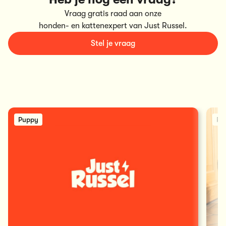
Vraag gratis raad aan onze
honden- en kattenexpert van Just Russel.
Stel je vraag
Puppy
Pu