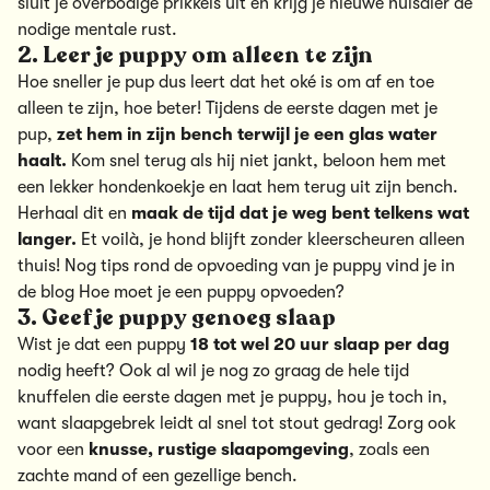
sluit je overbodige prikkels uit en krijg je nieuwe huisdier de
nodige mentale rust.
2. Leer je puppy om alleen te zijn
Hoe sneller je pup dus leert dat het
oké is om af en toe
alleen te zijn
, hoe beter! Tijdens de eerste dagen met je
pup,
zet hem in zijn bench terwijl je een glas water
haalt.
Kom snel terug als hij niet jankt, beloon hem met
een lekker hondenkoekje en laat hem terug uit zijn bench.
Herhaal dit en
maak de tijd dat je weg bent telkens wat
langer.
Et voilà, je hond blijft zonder kleerscheuren alleen
thuis! Nog tips rond de opvoeding van je puppy vind je in
de blog
Hoe moet je een puppy opvoeden?
3. Geef je puppy genoeg slaap
Wist je dat een puppy
18 tot wel 20 uur slaap per dag
nodig heeft? Ook al wil je nog zo graag de hele tijd
knuffelen die eerste dagen met je puppy, hou je toch in,
want slaapgebrek leidt al snel tot stout gedrag! Zorg ook
voor een
knusse, rustige slaapomgeving
, zoals een
zachte mand of een gezellige
bench
.