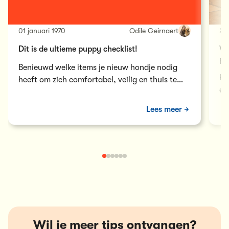
01 januari 1970
Odile Geirnaert
28 
Dit is de ultieme puppy checklist!
Vo
pu
Benieuwd welke items je nieuw hondje nodig
He
heeft om zich comfortabel, veilig en thuis te
er
voelen? In deze blog geven we je een puppy
ho
checklist!
Lees meer
Wil je meer tips ontvangen?