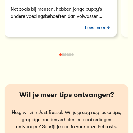
Net zoals bij mensen, hebben jonge puppy’s
Bi
andere voedingsbehoeften dan volwassen
be
honden. Maar wat zijn die andere
is
Lees meer
voedingsbehoeften precies, en…
Wil je meer tips ontvangen?
Hey, wij zijn Just Russel. Wil je graag nog leuke tips,
grappige hondenverhalen en aanbiedingen
ontvangen? Schrijf je dan in voor onze Petposts.