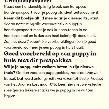
7. Hondenpaspoort
Naast een hondenchip krijg je ook een Europees
hondenpaspoort voor je puppy als identiteitsdocument.
Neem dit boekje altijd mee naar je dierenarts
, want
daarin noteert hij alle vaccinaties! Je puppy’s
hondenpaspoort moet je ook kunnen tonen in de
hondenschool en is dus een heel belangrijk document.
Zo, met deze 7 essentiële voorbereidingen ben je goed
voorbereid wanneer je een puppy in huis haalt.
Goed voorbereid op een puppy in
huis met dit pretpakket
Wil je je puppy echt welkom heten in zijn nieuwe
thuis?
Ga dan voor een puppypakket, zoals dat van Just
Russel. Dat werd onlangs zelfs verkozen tot Beste Product
van het Jaar en kost maar €15. Lees hier met welke
leuke
speeltjes en lekkere snacks
we je puppy in de watten
leggen.