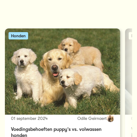
Honden
Pu
01 september 2024
Odile Geirnaert
07 
Voedingsbehoeften puppy’s vs. volwassen
Wa
honden
je