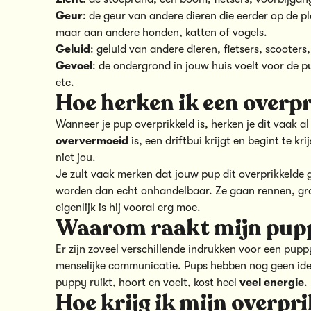
Geur
: de geur van andere dieren die eerder op de p
maar aan andere honden, katten of vogels.
Geluid
: geluid van andere dieren, fietsers, scooters
Gevoel
: de ondergrond in jouw huis voelt voor de p
etc.
Hoe herken ik een overp
Wanneer je pup overprikkeld is, herken je dit vaak al 
oververmoeid
is, een driftbui krijgt en begint te kr
niet jou.
Je zult vaak merken dat jouw pup dit overprikkelde
worden dan echt onhandelbaar. Ze gaan rennen, gro
eigenlijk is hij vooral erg moe.
Waarom raakt mijn pupp
Er zijn zoveel verschillende indrukken voor een p
menselijke communicatie. Pups hebben nog geen idee w
puppy ruikt, hoort en voelt, kost heel
veel energie
.
Hoe krijg ik mijn overpr