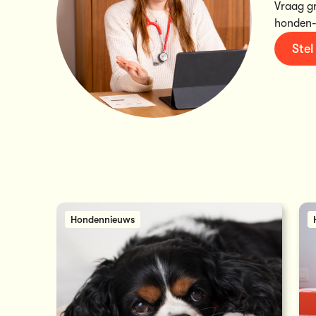
Vraag g
honden-
Stel
Hondennieuws