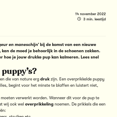
14 november 2022
3 min. leestijd
geur en maneschijn’
bij de komst van een nieuwe
 kan de moed je behoorlijk in de schoenen zakken.
er hoe je jouw drukke pup kan kalmeren. Lees snel
j puppy’s?
den die van nature erg
druk
zijn. Een overprikkelde puppy
alles, begint voor het minste te blaffen en luistert niet,
en moeten verwerkt worden. Wanneer dit voor de pup te
at wij ook wel
overprikkeling
noemen. De prikkels die een
eën:
ers, struiken etc.