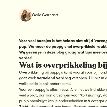
Odile Geirnaert
Voor veel baasjes is het helaas niet altijd
‘rozen
pup. Wanneer de puppy snel overprikkeld raakt,
Wij geven je in deze blog graag wat tips mee ov
verder!
Wat is overprikkeling bi
Overprikkeling bij puppy’s komt vooral voor bij hon
gaat vaak
vervelend verdrag
vertonen. Hij bijt in 
welke actie je ook onderneemt.
Voor een puppy is alles nieuw. Alle nieuwe indrukk
veel wordt, dan kan dit zorgen voor
‘kortsluiting’
, w
pup binnenkrijgt kan je onderscheiden in 4 categori
Zicht
: de stoeprand, een boom, fietsers, voorbijgang